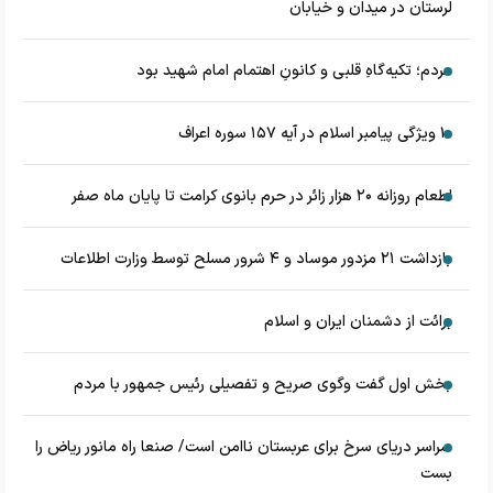
لرستان در میدان و خیابان
مردم؛ تکیه‌گاهِ قلبی و کانونِ اهتمام امام شهید بود
۱۰ ویژگی پیامبر اسلام در آیه ۱۵۷ سوره اعراف
اطعام روزانه ۲۰ هزار زائر در حرم بانوی کرامت تا پایان ماه صفر
بازداشت ۲۱ مزدور موساد و ۴ شرور مسلح توسط وزارت اطلاعات
برائت از دشمنان ایران و اسلام
بخش اول گفت وگوی صریح و تفصیلی رئیس جمهور با مردم
سراسر دریای سرخ برای عربستان ناامن است/ صنعا راه مانور ریاض را
بست