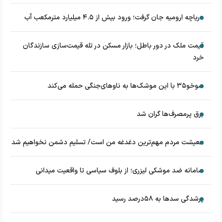
دریاچه ارومیه جان گرفت؛ ورود بیش از ۴.۵ میلیارد مترمکعب آب
قیمت ملک در دور باطل؛ بازار مسکن در تله قیمت‌سازی سازندگان
خرد
سوخو۳۵ با این موشک‌ها به ناوهای‌جنگی حمله می‌کند
برق پرمصرف‌ها گران شد
معیشت مردم مهم‌ترین دغدغه من است/ تسلیم دشمن نخواهیم شد
سامانه ضد موشکی لیزری؛ از بلوف سیاسی تا واقعیت میدانی
پرشدگی سدها به ۵۸درصد رسید