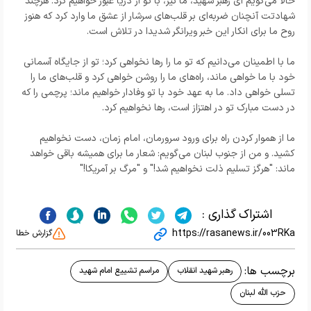
حالا می‌گویم ای رهبر شهید، ما نیز، با تو از دریا عبور خواهیم کرد. هرچند
شهادتت آنچنان ضربه‌ای بر قلب‌های سرشار از عشق ما وارد کرد که هنوز
روح ما برای انکار این خبر ویرانگر شدیدا در تلاش است.
ما با اطمینان می‌دانیم که تو ما را رها نخواهی کرد؛ تو از جایگاه آسمانی
خود با ما خواهی ماند، راه‌های ما را روشن خواهی کرد و قلب‌های ما را
تسلی خواهی داد. ما به عهد خود با تو وفادار خواهیم ماند؛ پرچمی را که
در دست مبارک تو در اهتزاز است، رها نخواهیم کرد.
ما از هموار کردن راه برای ورود سرورمان، امام زمان، دست نخواهیم
کشید. و‌ من از جنوب لبنان می‌گویم: شعار ما برای همیشه باقی خواهد
ماند: "هرگز تسلیم ذلت نخواهیم شد!" و "مرگ بر آمریکا!"
اشتراک گذاری :
https://rasanews.ir/003RKa
گزارش خطا
برچسب ها:
رهبر شهید انقلاب
مراسم تشییع امام شهید
حزب الله لبنان