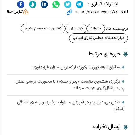
اشتراک گذاری :
https://rasanews.ir/003NxU
گزارش خطا
برچسب ها:
خانواده
کرامت زن
گفتمان مقام معظم رهبری
مرکز تحقیقات مجلس شورای اسلامی
خبرهای مرتبط
مناطق مرفه تهران، رکورددار کمترین میزان فرزندآوری
برگزاری ششمین نشست «پدر و پسری» با محوریت بررسی نقش
پدر در شکل‌گیری هویت مردانه
نقش بی‌بدیل پدر در آموزش مسئولیت‌پذیری و راهبری اخلاقی
زندگی
ارسال نظرات