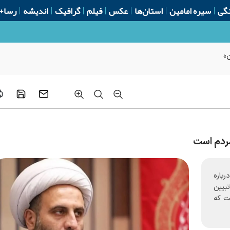
گی
سیره امامین
استان‌ها
عکس
فیلم
گرافیک
اندیشه
رسا+
ن»
مردم است
باره
بیین
ت که