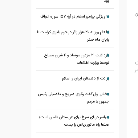
بود
ن
۱۰ ویژگی پیامبر اسلام در آیه ۱۵۷ سوره اعراف
اطعام روزانه ۲۰ هزار زائر در حرم بانوی کرامت تا
پایان ماه صفر
بازداشت ۲۱ مزدور موساد و ۴ شرور مسلح
ن
توسط وزارت اطلاعات
ر
برائت از دشمنان ایران و اسلام
بخش اول گفت وگوی صریح و تفصیلی رئیس
جمهور با مردم
سراسر دریای سرخ برای عربستان ناامن است/
صنعا راه مانور ریاض را بست