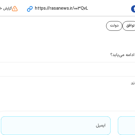
https://rasanews.ir/003QvL
گزارش خ
توافق
دولت
امه می‌یابد؟