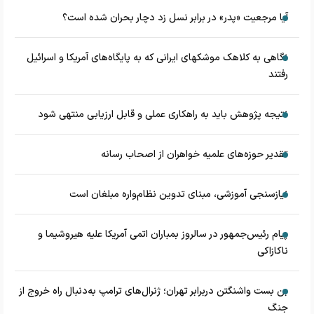
آیا مرجعیت «پدر» در برابر نسل زد دچار بحران شده است؟
نگاهی به کلاهک‎ موشک‎های ایرانی که به پایگاه‌های آمریکا و اسرائیل
رفتند
نتیجه پژوهش باید به راهکاری عملی و قابل ارزیابی منتهی شود
تقدیر حوزه‌های علمیه خواهران از اصحاب رسانه
نیازسنجی آموزشی، مبنای تدوین نظام‌واره مبلغان است
پیام رئیس‌جمهور در سالروز بمباران اتمی آمریکا علیه هیروشیما و
ناکازاکی
بن بست واشنگتن دربرابر تهران؛ ژنرال‌های ترامپ به‌دنبال راه خروج از
جنگ