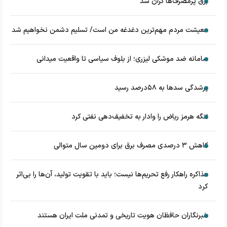
برق پرمصرف‌ها گران شد
معیشت مردم مهم‌ترین دغدغه من است/ تسلیم دشمن نخواهیم شد
سامانه ضد موشکی لیزری؛ از بلوف سیاسی تا واقعیت میدانی
پرشدگی سدها به ۵۸درصد رسید
تنگه هرمز ریاض را وادار به تخفیف‌دهی نفتی کرد
کاهش ۳ درصدی مصرف برق برای دومین سال متوالی
مذاکره راهکار رفع تحریم‌ها نیست؛ باید با تقویت تولید، آن‌ها را بی‌اثر
کرد
خبرنگاران حافظان هویت تاریخی و تمدنی ملت ایران هستند