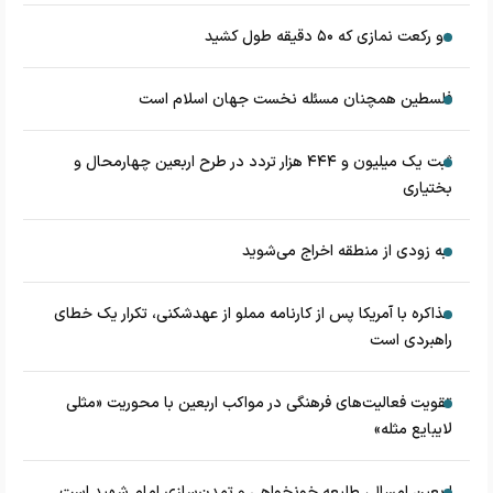
دو رکعت نمازی که ۵۰ دقیقه طول کشید
فلسطین همچنان مسئله نخست جهان اسلام است
ثبت یک میلیون و ۴۴۴ هزار تردد در طرح اربعین چهارمحال و
بختیاری
به زودی از منطقه اخراج می‌شوید
مذاکره با آمریکا پس از کارنامه مملو از عهدشکنی، تکرار یک خطای
راهبردی است
تقویت فعالیت‌های فرهنگی در مواکب اربعین با محوریت «مثلی
لایبایع مثله»
اربعین امسال، طلیعه خونخواهی و تمدن‌سازی امام شهید است