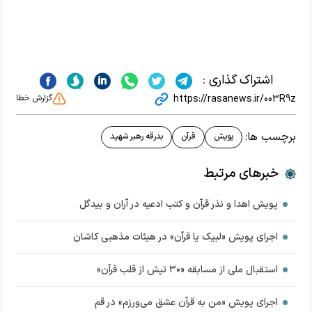
اشتراک گذاری :
https://rasanews.ir/003R9z
گزارش خطا
برچسب ها:
پویش
قرآن
بدرقه رهبر شهید
خبرهای مرتبط
پویش اهدا و نذر قرآن و کتب ادعیه در آران و بیدگل
اجرای پویش «لبیک یا قرآن» در هیئات مذهبی کاشان
استقبال ملی از مسابقه «۳۰ تپش از قلب قرآن»
اجرای پویش «من به قرآن عشق می‌ورزم» در قم