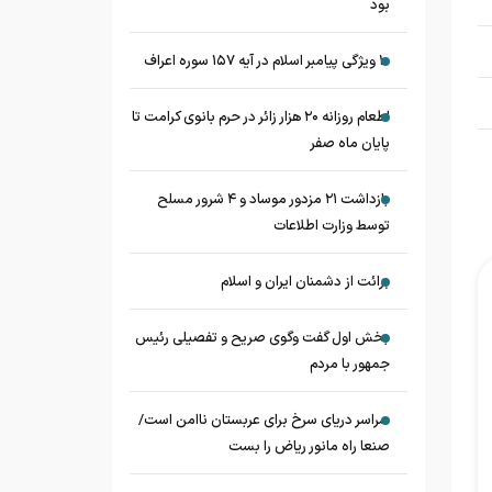
بود
۱۰ ویژگی پیامبر اسلام در آیه ۱۵۷ سوره اعراف
اطعام روزانه ۲۰ هزار زائر در حرم بانوی کرامت تا
پایان ماه صفر
بازداشت ۲۱ مزدور موساد و ۴ شرور مسلح
توسط وزارت اطلاعات
برائت از دشمنان ایران و اسلام
بخش اول گفت وگوی صریح و تفصیلی رئیس
جمهور با مردم
سراسر دریای سرخ برای عربستان ناامن است/
صنعا راه مانور ریاض را بست