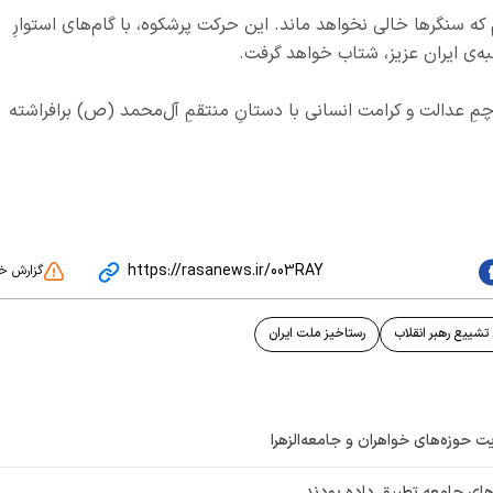
که سنگرها خالی نخواهد ماند. این حرکت پرشکوه، با گام‌های استوارِ
انبه‌ی ایران عزیز، شتاب خواهد گرفت.
چمِ عدالت و کرامت انسانی با دستانِ منتقمِ آل‌محمد (ص) برافراشته
https://rasanews.ir/003RAY
گزارش خ
تشییع رهبر انقلاب
رستاخیز ملت ایران
ت حوزه‌های خواهران و جامعه‌الزهرا
های جامعه تطبیق داده‌ بودند