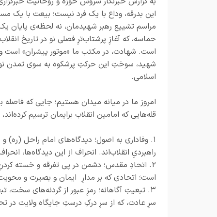
به گزارش خبرنگار سروس حوزه و روحانیت خبرگزاری
این بدرقه، وداع با یک فرد نیست؛ بیعت با یک مس
مراسم تشییع رهبر شهیدمان، نه لحظه‌ی پایان یک
حماسه، که آغازِ پرشتاب‌ترِ فصلی نو در تاریخ انقلاب
است. شهادت، در مکتب ما «موتور پیشران» است و
شهید، سوختِ این حرکتِ پرشکوه به سوی تمدن نو
اسلامی.
امروز ما در میانه میدان هستیم؛ جایی که فاصله ب
قله‌هایی که امامین انقلاب برایمان ترسیم کرده‌اند
۱. وفاداری به اصول؛ دیدگاه‌های امام راحل (ره) و
راهبردیِ انقلاب‌اند. انحراف از این دیدگاه‌ها، انحر
۲. اتحادِ مقدس؛ دشمن در پی تفرقه و خسته کردنِ مل
است؛ اتحادی که بر مدارِ ایمان و بصیرت و محویت
۳. تبعیتِ آگاهانه؛ رمزِ عبور از گردنه‌های سخت،
سرِ عادت، که از سرِ درکِ درستِ جایگاه ولایت در 