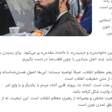
 رسا،
یر است.
 اسلامی
 خونِ
ین
ین «خواستن» و «رسیدن»، با «اتحاد مقدس» پر می‌شود. برای رسیدن ب
، باید چند اصل بنیادین را چون قطب‌نما در دست بگیریم:
 رهبر معظم انقلاب، صرفاً توصیه نیستند؛ این‌ها اصولِ هستی‌شناسانه و
اف از متنِ حقیقتِ انقلاب است.
ت است. اتحاد ما، پیوندِ قلبیِ آحاد مردم با یکدیگر و با ولیّ امر
 ولایت شکل گرفته باشد.
 تبعیتِ محض و بصیرانه از رهبری معظم انقلاب است. این تبعیت، نه از
تحققِ تمدن نوین است.