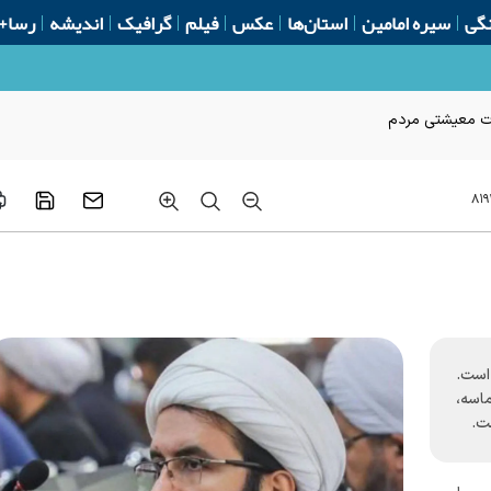
گی
سیره امامین
استان‌ها
عکس
فیلم
گرافیک
اندیشه
رسا+
ات معیشتی مردم
۸۱۹
 است.
اسه،
ست.