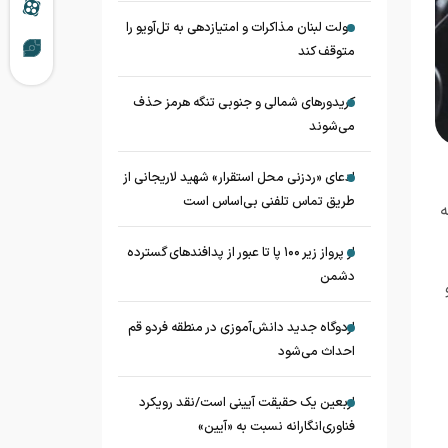
دولت لبنان مذاکرات و امتیازدهی به تل‌آویو را
متوقف کند
کریدورهای شمالی و جنوبی تنگه هرمز حذف
می‌شوند
ادعای «ردزنی محل استقرار» شهید لاریجانی از
طریق تماس تلفنی بی‌اساس است
ه
از پرواز زیر ۱۰۰ پا تا عبور از پدافند‌های گسترده
دشمن
اردوگاه جدید دانش‌آموزی در منطقه فردو قم
احداث می‌شود
اربعین یک حقیقت آیینی است/نقد رویکرد
فناوری‌انگارانه نسبت به «آیین»