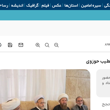
گی
سیره امامین
استان‌ها
عکس
فیلم
گرافیک
اندیشه
رسا+
 است
۸۱۹۶
و خطیب حوزوی
 حضور
اد و
 حجج