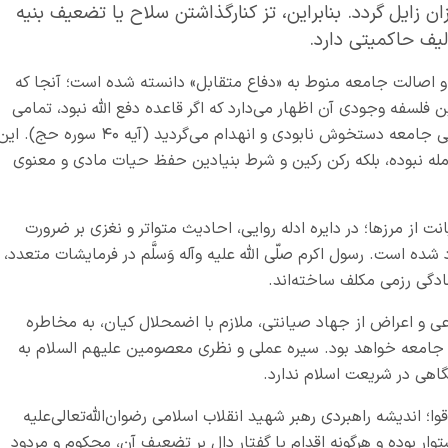
زایل گردد. بنابراین، تز کنارگذاشتن سلاح یا تضعیف بنیه
الیف حاکمیتی دارد.
 و اصالت جامعه منوط به «دفاع متقابل» دانسته شده است؛ آنجا که
» و در تبیین فلسفه وجودی آن اظهار می‌دارد که اگر قاعده دفع الله نبود، تمامی
ی جامعه دستخوش نابودی و انهدام می‌گردید (آیه
۴۰
سوره حج). این
عامله نبوده، بلکه رکن رکین و شرط بنیادین حفظ حیات مادی و معنوی
از مرزها؛ در دایره ادله روایی، احادیث متواتر و نغزی بر ضرورت
شده است. رسول اکرم صلّی الله علیه وآله وَسلَّم در فرمایشات متعدد،
ادگی رزمی مکلف ساخته‌اند.
عی و اعراض از جهاد صیانتی، ملازم با اضمحلال کیان، به مخاطره
 جامعه خواهد بود. سیره عملی و نظری معصومین علیهم السلام به
اهی در شریعت اسلام ندارد.
؛ اندیشه راهبردی رهبر شهید انقلاب اسلامی رضوان‌الله‌تعالی‌علیه
توار بوده و هرگونه اقدام یا گفتارِ دال بر تضعیف آن، محکوم و مردود