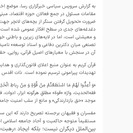
به گزارش
سرویس سیاسی خبرگزاری رسا
، موضع اخی
مقامات مسئول در جمع فعالان حوزه اقتصاد، مبنی 
ضرورت «تحویل گرفتن سنگر از بچه‌های لانچر جه
دغدغه‌های جدی در سطح افکار عمومی شده است. ا
و معیشتی است، اما در لایه‌های زیرین و باطنی خ
تصنعی میان دکترین دفاعی و اسناد توسعه» نامید.
آن در سنجش با معیارهای اصیل قرآنی، روایی، حقو
قرآن کریم به عنوان منبع اعلای قانون‌گذاری و هدایت
تهدیدات پیرامونی ترسیم نموده است. ذات اقدس ا
«وَ أَعِدُّوا لَهُمْ مَا اسْتَطَعْتُمْ مِنْ قُوَّةٍ وَ مِنْ رِباطِ الْخَیْلِ 
فقه‌الحدیث، واژه «قوة» مطلقِ هرگونه ابزار، ادوات، 
موجد «حق بازدارندگی» و مانع از سلب امنیت جامع
مفسران و فقیهان برجسته تصریح دارند که این سنخ 
مستقیماً متوجه حاکمیت و آحاد جامعه اسلامی 
بین‌الملل دیگران نیست؛ بلکه ایجاد «رهبت»