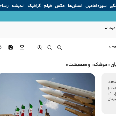
گی
سیره امامین
استان‌ها
عکس
فیلم
گرافیک
اندیشه
رسا+
 خشونت»
۸۱۸۹
میان «موشک» و «معیشت»
افه»،
دی و
 دو
‌زمان