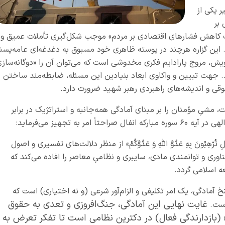
ر یکی از
بر
ت کاهش فشارهای اقتصادی بر مردم» موجب شکل‌گیری تأملات عمیق و
ین گزاره هرچند در پوسته ظاهری خود مسبوق به دغدغه‌ای عامه‌پسن
ویش، مروج پارادایم فکری مخدوش
ی
است که می‌توان آن را «دوگانه‌ساز
 جهت تبیین و واکاوی ابعاد بنیادین این مسئله، ضابطه‌مند ساختن
قی و اندیشه‌های راهبردی رهبر شهید ضرورت دارد.
، مشیِ مؤمنان را بر مبنای آمادگی همه‌جانبه و استراتژیک در برابر
لهی در آیه
۶۰
سوره مبارکه انفال صراحتاً امر به تجهیز می‌فرماید:
تُرْهِبُونَ بِهِ عَدُوَّ اللَّهِ وَ عَدُوَّکُمْ»
از منظر دلالت‌های تفسیری و اصول
فناوری و توانمندی مادی، سایبری و نظامیِ معاصر را افاده می‌کند که
ه اسلامی گردد.
آمادگی، یک امر تکلیفی و الزام‌آور شرعی (و نه اختیاری) است که
غایت نهایی این آمادگی، جنگ‌افروزی و تعدی به حقوق
است.
 (بازدارندگی فعال) در دکترین نظامی است تا تفکر تعرض به