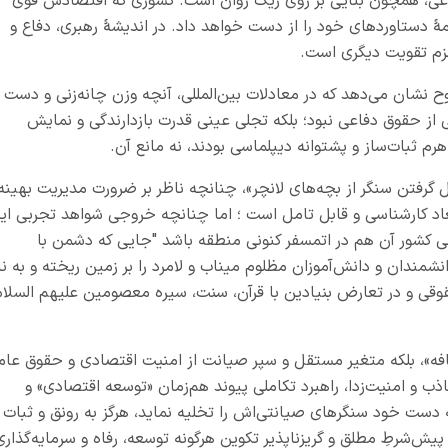
فاعی، همچون بنایی بر روی ریگ روان است. کشوری که اقتصادش قوی
ٔ دستاوردهای خود را از دست خواهد داد. در اندیشهٔ رهبری، دفاع و
لزم تقویت دیگری است.
 نشان می‌دهد که در معادلات بین‌المللی، آنچه وزن چانه‌زنی و دست
نی از حقوق دفاعی نبود؛ بلکه تجلی عینی قدرت بازدارندگی و نمایش
رم ثبات‌ساز و پشتوانه دیپلماسی بودند، نه مانع آن.
ل گرفتن سنگر از بچه‌های لانچر»، چنانچه ناظر بر ضرورت مدیریت بهینه
بعاد کارشناسی و قابل تامل است ؛ اما چنانچه خروجی شواهد تجربی ای
ی کشور آن هم در اتمسفر کنونی منطقه باشد "جایی که دشمن با
شمندان و دانش‌آموزان مظلوم میناب و لامرد را بر زمین ریخته و به نا
وقی و در تعارض بنیادین با قرآن، سنت، سیره معصومین علیهم السلام
ضافه»، بلکه متغیر مستقل و سپر صیانت از امنیت اقتصادی و حقوق عام
 و امنیت‌زدا، راهبرد تکاملی پیوند هم‌زمان «توسعه اقتصادی» و
 دست خود سنگرهای صیانتی‌اش را تخلیه نماید، هرگز به رونق و ثبات
ش‌شرطِ مطلق و گریزناپذیرِ تکوین هرگونه توسعه، رفاه و سرمایه‌گذاری