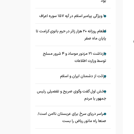
بود
۱۰ ویژگی پیامبر اسلام در آیه ۱۵۷ سوره اعراف
اطعام روزانه ۲۰ هزار زائر در حرم بانوی کرامت تا
پایان ماه صفر
بازداشت ۲۱ مزدور موساد و ۴ شرور مسلح
توسط وزارت اطلاعات
برائت از دشمنان ایران و اسلام
بخش اول گفت وگوی صریح و تفصیلی رئیس
جمهور با مردم
سراسر دریای سرخ برای عربستان ناامن است/
صنعا راه مانور ریاض را بست