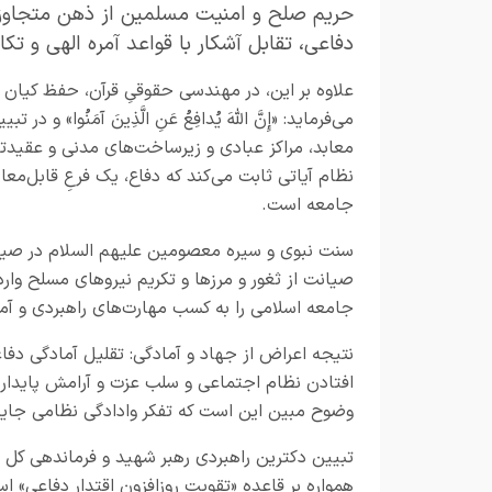
حریم صلح و امنیت مسلمین از ذهن متجاوزان 
دفاعی، تقابل آشکار با قواعد آمره الهی و تک
علاوه بر این، در مهندسی حقوقیِ قرآن، حفظ کیان
می‌فرماید: «إِنَّ اللَّهَ یُدافِعُ عَنِ الَّذِینَ آمَنُوا
معابد، مراکز عبادی و زیرساخت‌های مدنی و عقیدت
نظام آیاتی ثابت می‌کند که دفاع، یک فرعِ قابل‌م
جامعه است.
سنت نبوی و سیره معصومین علیهم السلام در صیانت 
صیانت از ثغور و مرزها و تکریم نیروهای مسلح وارد 
جامعه اسلامی را به کسب مهارت‌های راهبردی و آم
نتیجه اعراض از جهاد و آمادگی: تقلیل آمادگی دفا
افتادن نظام اجتماعی و سلب عزت و آرامش پایدار
وضوح مبین این است که تفکر وادادگی نظامی جایگ
تبیین دکترین راهبردی رهبر شهید و فرماندهی کل قوا
همواره بر قاعده «تقویت روزافزون اقتدار دفاعی» اس