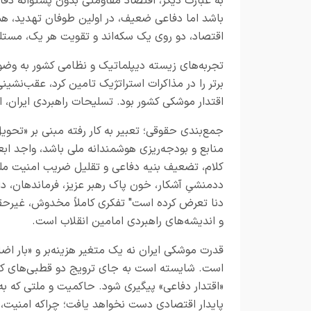
به عبارت دیگر، اقتصاد مقاومتی بدون پشتوانهٔ د
باشد اما دفاعی ضعیف، در اولین طوفان تهدید، همه
اقتصاد، دو روی یک سکه‌اند و تقویت هر یک، مست
تجربه‌های زیسته دیپلماتیک و نظامی کشور به وضوح
برتر را در مذاکرات استراتژیک تامین کرد، عقب‌نشی
اقتدار موشکی کشور بود. تسلیحات راهبردی ایران، اه
جمع‌بندی حقوقی؛ تعبیر به کار رفته مبنی بر «تحوی
منابع و بودجه‌ریزی هوشمندانه ملی باشد، واجد ا
کلام، تضعیف بنیه دفاعی و تقلیل ضریب امنیت مل
ددمنشیِ آشکار، خون پاک رهبر عزیز، فرماندهان، دان
دنا تعرض کرده است" تفکری کاملاً مخدوش، غیرحق
و اندیشه‌های راهبردی امامین انقلاب است.
قدرت موشکی ایران نه یک متغیر هزینه‌بر و «بار ا
است. شایسته است به جای ترویج دو قطبی‌های کاذب
«اقتدار دفاعی» پیگیری شود. حاکمیت و ملتی که به
پایدار اقتصادی دست نخواهد یافت؛ چراکه امنیت، پی