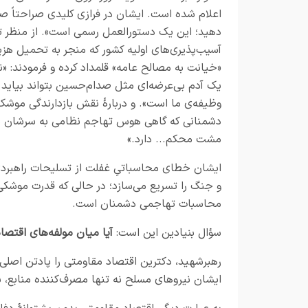
اعلام شده است. ایشان در فرازی کلیدی صراحتاً صاد
دهید؛ این یک دستورالعمل رسمی است». از منظر ت
آسیب‌پذیری‌های اولیه کشور که منجر به تحمیل هزین
«خیانت به مصالح عامه» قلمداد کرده و فرمودند: «
یک آدم بی‌عرضه‌ای مثل صدام‌حسین بتواند بیاید شهر 
وظیفه‌ی ما است».
و دربارهٔ نقش بازدارندگی موشک‌
دشمنانی که گاهی هوس تهاجم نظامی به سرشان می‌
مشت محکم... دارد.»
ایشان خطای محاسباتیِ غفلت از تسلیحات راهبردی
و جنگ را تسریع می‌سازد؛ در حالی که قدرت موشکی،
محاسبات تهاجمی دشمنان است.
سؤال بنیادین این است:
آیا میان مولفه‌های اقتص
رهبرشهید، دکترین اقتصاد مقاومتی را پادتن اصلی د
ایشان نیروهای مسلح نه تنها مصرف‌کننده منابع، بل