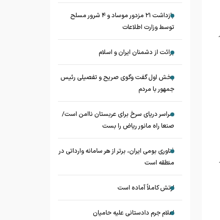
بازداشت ۲۱ مزدور موساد و ۴ شرور مسلح
توسط وزارت اطلاعات
برائت از دشمنان ایران و اسلام
بخش اول گفت وگوی صریح و تفصیلی رئیس
جمهور با مردم
سراسر دریای سرخ برای عربستان ناامن است/
صنعا راه مانور ریاض را بست
فناوری بومی ایران، برتر از هر سامانه وارداتی در
منطقه است
ارتش کاملاً آماده است
اعلام جرم دادستانی علیه حامیان