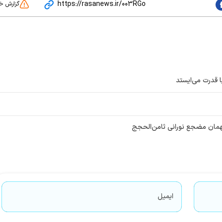
https://rasanews.ir/003RGo
گزارش خ
با قدرت می‌ایستد
میهمان مضجع نورانی ثامن‌الحجج