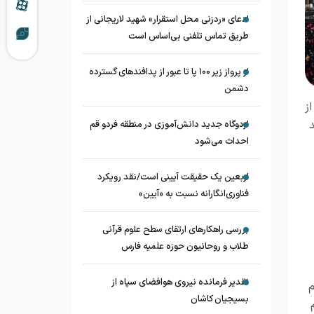
ادعای «ردزنی محل استقرار» شهید لاریجانی از
طریق تماس تلفنی بی‌اساس است
از پرواز زیر ۱۰۰ پا تا عبور از پدافند‌های گسترده
دشمن
ز
د
اردوگاه جدید دانش‌آموزی در منطقه فردو قم
احداث می‌شود
اربعین یک حقیقت آیینی است/نقد رویکرد
فناوری‌انگارانه نسبت به «آیین»
بررسی راهکارهای ارتقای سطح علوم قرآنی
طلاب و روحانیون حوزه علمیه فارس
تقدیر فرمانده نیروی هوافضای سپاه از
م
بسیجیان کاشان