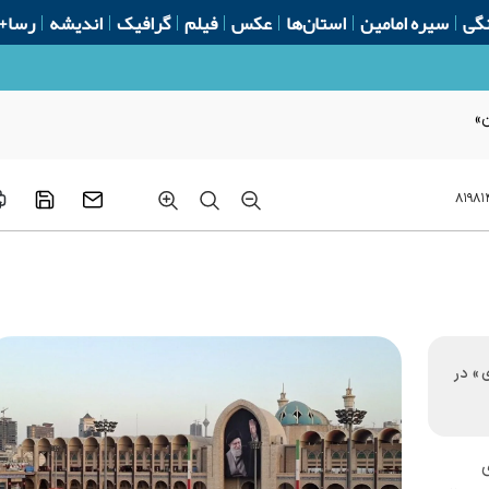
گی
سیره امامین
استان‌ها
عکس
فیلم
گرافیک
اندیشه
رسا+
ن»
۸۱۹۸۱
ی» در
ی