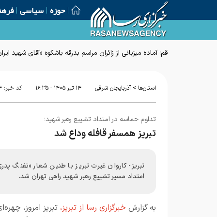
حوزه
سیاسی
فرهن
قم؛ آماده میزبانی از زائران مراسم بدرقه باشکوه «آقای شهید ایرا
>
استان‌ها
آذربایجان شرقی
۱۴ تير ۱۴۰۵ - ۱۶:۳۵
کد خبر:
۴
تداوم حماسه در امتداد تشییع رهبر شهید؛
تبریز همسفر قافله‌ وداع شد
تبریز- کاروان غیرت تبریز با طنین شعار «تفنگ پدر
امتداد مسیر تشییع رهبر شهید راهی تهران شد.
به گزارش
خبرگزاری رسا از تبریز،
تبریز امروز، چهره‌ا