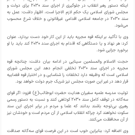
اینکه دستور رهبر انقلاب در جلوگیری از اجرای سند 2030 برای دولت و
مجلس شورای اسلامی یک حکم لازم الاجرا است، اظهار داشت: عمل به
سند 2030 در جامعه اسلامی اقدامی غیرقانونی و خلاف شرع محسوب
می‌شود.
وی با تأکید بر اینکه قوه مجریه باید از این کار خود دست بردارد، عنوان
کرد: هر نهاد و یا دستگاهی که اقدام به اجرای سند 2030 کند باید با او
برخورد جزایی شود.
حجت الاسلام والمسلمین سینایی در ادامه بیان داشت: چنانچه قوه
مجریه در اجرای سند 2030 تخلفی انجام دهد این مجلس شورای
اسلامی است که وظیفه دارد تخلفات را شناسایی و در اختیار قوه قضاییه
قرار دهد در غیر این صورت‌ مجلس نیز شریک جرم دولت خواهد بود.
تولیت مدرسه علمیه سفیران هدایت حضرت ابوطالب(ع) افزود: اگر قوای
سه‌گانه در توقف کامل سند 2030 کوتاهی کنند و نسبت به دستور رسمی
رهبری بی‌توجه باشند بدانند که علما و مردم در برابر اجرای این سند
سکوت نخواهند کرد چراکه انقلاب اسلامی از آن مردم است و خودشان نیز
از آن محافظت می‌کنند.
وی اضافه کرد: بنابراین خوب است در این فرصت قوای سه‌گانه صداقت