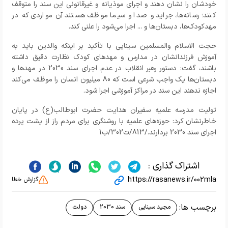
خودشان را نشان دهند و اجرای موذیانه و غیرقانونی این سند را متوقف
کنند؛ رسانه‌ها، جراید و صدا و سیما موظف هستند آن مواردی که در
مهدکودک‌ها، دبستان‌ها و ... اجرا می‌شود را علنی کند.
حجت الاسلام والمسلمین سینایی با تأکید بر اینکه والدین باید به
آموزش فرزندانشان در مدارس و مهدهای کودک نظارت دقیق داشته
باشند، گفت: دستور رهبر انقلاب در عدم اجرای سند 2030 در مهدها و
دبستان‌ها یک واجب شرعی است که 80 میلیون انسان را موظف می‌کند
اجازه ندهند این سند در مراکز آموزشی اجرا شود.
تولیت مدرسه علمیه سفیران هدایت حضرت ابوطالب(ع) در پایان
خاطرنشان کرد: حوزه‌های علمیه با روشنگری برای مردم راز از پشت پرده
اجرای سند 2030 بردارند./813/ت302/ب1
اشتراک گذاری :
https://rasanews.ir/002mIa
گزارش خطا
برچسب ها:
مجید سینایی
سند 2030
دولت