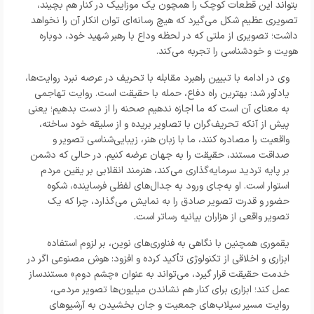
بتواند این قطعات کوچک را همچون یک موزاییک در کنار هم بچیند،
تصویری عظیم شکل می‌گیرد که هیچ رسانه‌ای توان انکار آن را نخواهد
داشت؛ تصویری از ملتی که در لحظه وداع با رهبر شهید خود، دوباره
هویت و خودشناسی را تجربه می‌کند.
وی در ادامه با تبیین راهبرد مقابله با تحریف در عرصه نبرد روایت‌ها،
یادآور شد: بهترین راه دفاع، حمله با حقیقت است. روایت تهاجمی
به معنای آن است که ما اجازه ندهیم صحنه را از دست بدهیم؛ یعنی
پیش از آنکه تحریف‌گران با تصاویر بریده و از سلیقه خود ساخته،
واقعیت را مصادره کنند، ما با زبان هنر، زیبایی‌شناسی تصویر و
صداقت مستند، حقیقت را به جهان عرضه کنیم. در حالی که دشمن
بر پایه تردید سرمایه‌گذاری می‌کند، هنرمند انقلابی بر یقین مردم
استوار است. او به‌جای ورود به جدال‌های لفظی فرساینده، شکوه
حضور و قدرت تصویر صادق را به نمایش می‌گذارد، چرا که یک
تصویر واقعی از هزاران بیانیه رساتر است.
یقموری همچنین با نگاهی به فناوری‌های نوین، بر لزوم استفاده
ابزاری و اخلاقی از تکنولوژی تأکید کرده و افزود: هوش مصنوعی اگر در
خدمت حقیقت قرار گیرد، می‌تواند به عنوان «چشم دوم» مستندساز
عمل کند؛ ابزاری برای کنار هم نشاندن میلیون‌ها تصویر مردمی،
روایت مسیر سیلاب‌های جمعیت و جان بخشیدن به آرشیوهای