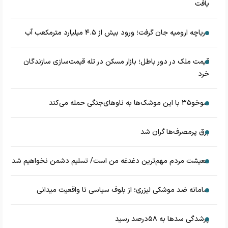
یافت
دریاچه ارومیه جان گرفت؛ ورود بیش از ۴.۵ میلیارد مترمکعب آب
قیمت ملک در دور باطل؛ بازار مسکن در تله قیمت‌سازی سازندگان
خرد
سوخو۳۵ با این موشک‌ها به ناوهای‌جنگی حمله می‌کند
برق پرمصرف‌ها گران شد
معیشت مردم مهم‌ترین دغدغه من است/ تسلیم دشمن نخواهیم شد
سامانه ضد موشکی لیزری؛ از بلوف سیاسی تا واقعیت میدانی
پرشدگی سدها به ۵۸درصد رسید