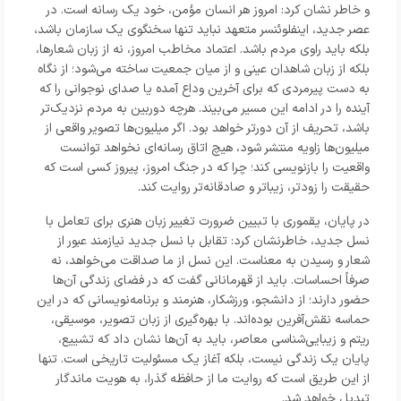
و خاطر نشان کرد: امروز هر انسان مؤمن، خود یک رسانه است. در
عصر جدید، اینفلوئنسر متعهد نباید تنها سخنگوی یک سازمان باشد،
بلکه باید راوی مردم باشد. اعتماد مخاطب امروز، نه از زبان شعارها،
بلکه از زبان شاهدان عینی و از میان جمعیت ساخته می‌شود؛ از نگاه
به دست پیرمردی که برای آخرین وداع آمده یا صدای نوجوانی را که
آینده را در ادامه این مسیر می‌بیند. هرچه دوربین به مردم نزدیک‌تر
باشد، تحریف از آن دورتر خواهد بود. اگر میلیون‌ها تصویر واقعی از
میلیون‌ها زاویه منتشر شود، هیچ اتاق رسانه‌ای نخواهد توانست
واقعیت را بازنویسی کند؛ چرا که در جنگ امروز، پیروز کسی است که
حقیقت را زودتر، زیباتر و صادقانه‌تر روایت کند.
در پایان، یقموری با تبیین ضرورت تغییر زبان هنری برای تعامل با
نسل جدید، خاطرنشان کرد: تقابل با نسل جدید نیازمند عبور از
شعار و رسیدن به معناست. این نسل از ما صداقت می‌خواهد، نه
صرفاً احساسات. باید از قهرمانانی گفت که در فضای زندگی آن‌ها
حضور دارند؛ از دانشجو، ورزشکار، هنرمند و برنامه‌نویسانی که در این
حماسه نقش‌آفرین بوده‌اند. با بهره‌گیری از زبان تصویر، موسیقی،
ریتم و زیبایی‌شناسی معاصر، باید به آن‌ها نشان داد که تشییع،
پایان یک زندگی نیست، بلکه آغاز یک مسئولیت تاریخی است. تنها
از این طریق است که روایت ما از حافظه گذرا، به هویت ماندگار
تبدیل خواهد شد.